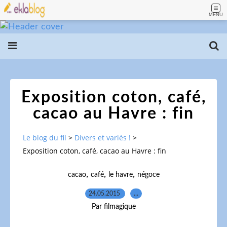
MENU
Exposition coton, café,
cacao au Havre : fin
Le blog du fil
>
Divers et variés !
>
Exposition coton, café, cacao au Havre : fin
,
,
,
cacao
café
le havre
négoce
24.05.2015
…
Par filmagique