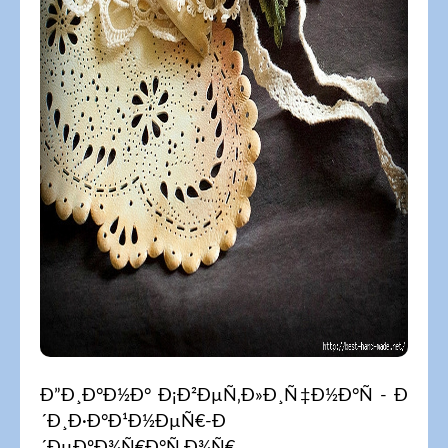
Ð”Ð¸Ð°Ð½Ð° Ð¡Ð²ÐµÑ‚Ð»Ð¸Ñ‡Ð½Ð°Ñ - Ð
´Ð¸Ð·Ð°Ð¹Ð½ÐµÑ€-Ð
´ÐµÐºÐ¾Ñ€Ð°Ñ‚Ð¾Ñ€