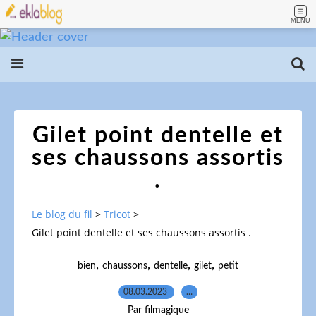
MENU
Gilet point dentelle et
ses chaussons assortis
.
Le blog du fil
>
Tricot
>
Gilet point dentelle et ses chaussons assortis .
,
,
,
,
bien
chaussons
dentelle
gilet
petit
08.03.2023
…
Par filmagique