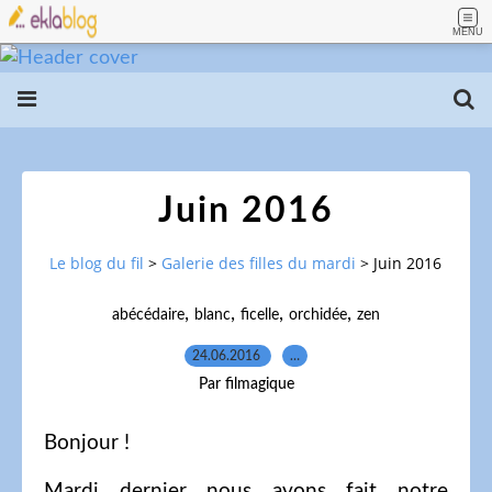
MENU
Juin 2016
Le blog du fil
>
Galerie des filles du mardi
>
Juin 2016
,
,
,
,
abécédaire
blanc
ficelle
orchidée
zen
24.06.2016
…
Par filmagique
Bonjour !
Mardi dernier nous avons fait notre