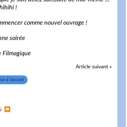
hihihi !
s commencer comme nouvel ouvrage !
ne soirée
e Filmagique
Article suivant »
ur à l'accueil