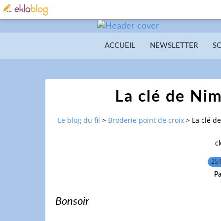
ACCUEIL
NEWSLETTER
S
La clé de Nim
Le blog du fil
>
Broderie point de croix
>
La clé d
c
25.
Pa
Bonsoir