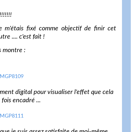
!!!!!
Je m'étais fixé comme objectif de finir cet
 .... c'est fait !
s montre :
ent digital pour visualiser l'effet que cela
fois encadré ...
que je suis assez satisfaite de moi-même ...