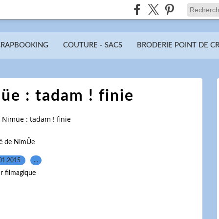
CRAPBOOKING
COUTURE - SACS
BRODERIE POINT DE C
üe : tadam ! finie
e Nimüe : tadam ! finie
lé de NimÛe
01.2015
…
r filmagique