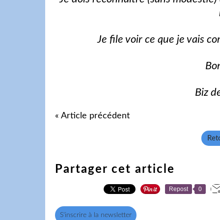
Je file voir ce que je vai
Bon
Biz d
« Article précédent
Reto
Partager cet article
Repost
0
S'inscrire à la newsletter