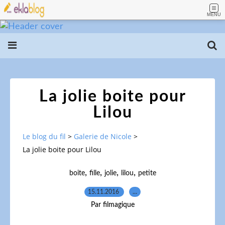
MENU
La jolie boite pour
Lilou
Le blog du fil
>
Galerie de Nicole
>
La jolie boite pour Lilou
,
,
,
,
boite
fille
jolie
lilou
petite
15.11.2016
…
Par filmagique