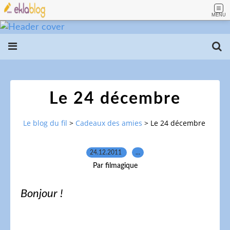
MENU
Le 24 décembre
Le blog du fil
>
Cadeaux des amies
>
Le 24 décembre
24.12.2011
…
Par filmagique
Bonjour !