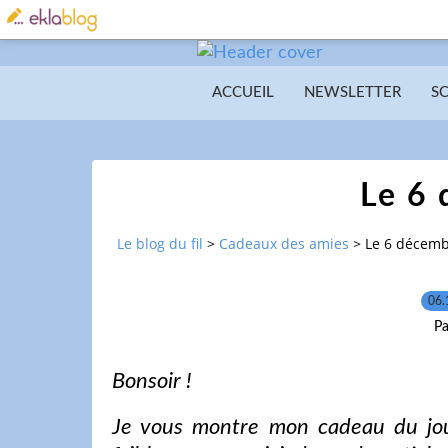
ACCUEIL
NEWSLETTER
S
Le 6
Le blog du fil
>
Cadeaux des amies
>
Le 6 décem
06.
Pa
Bonsoir !
Je vous montre mon cadeau du jou