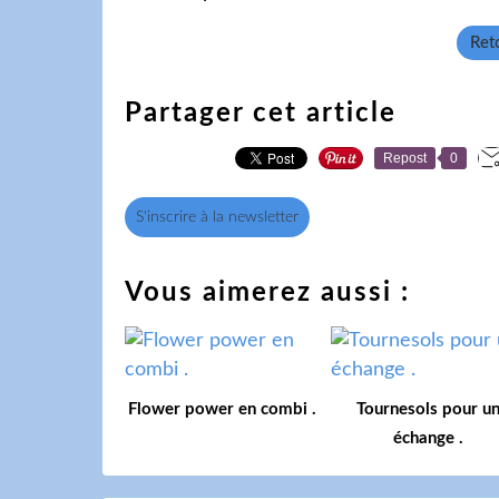
Reto
Partager cet article
Repost
0
S'inscrire à la newsletter
Vous aimerez aussi :
Flower power en combi .
Tournesols pour u
échange .