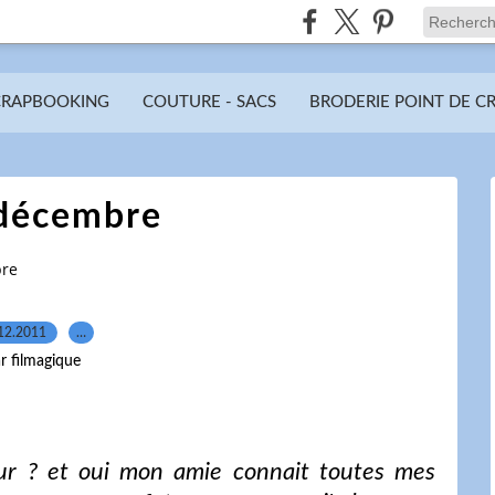
CRAPBOOKING
COUTURE - SACS
BRODERIE POINT DE C
 décembre
bre
12.2011
…
r filmagique
r ? et oui mon amie connait toutes mes