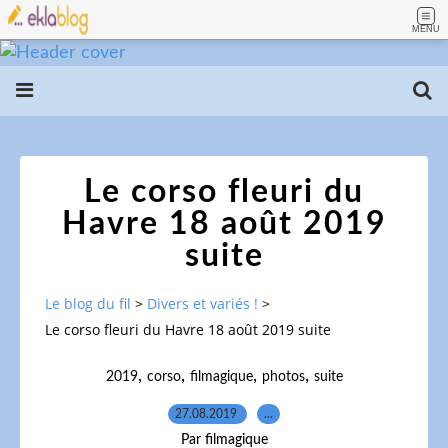
MENU
Le corso fleuri du
Havre 18 août 2019
suite
Le blog du fil
>
Divers et variés !
>
Le corso fleuri du Havre 18 août 2019 suite
,
,
,
,
2019
corso
filmagique
photos
suite
27.08.2019
…
Par filmagique