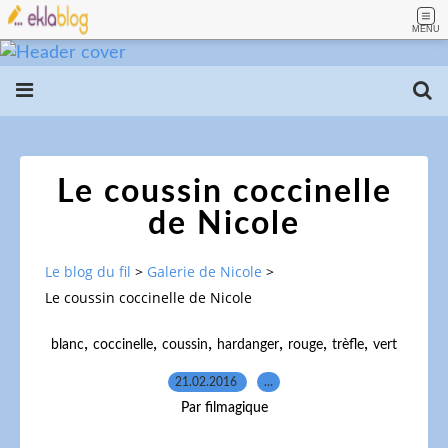
MENU
Le coussin coccinelle
de Nicole
Le blog du fil
>
Galerie de Nicole
>
Le coussin coccinelle de Nicole
,
,
,
,
,
,
blanc
coccinelle
coussin
hardanger
rouge
trèfle
vert
21.02.2016
…
Par filmagique