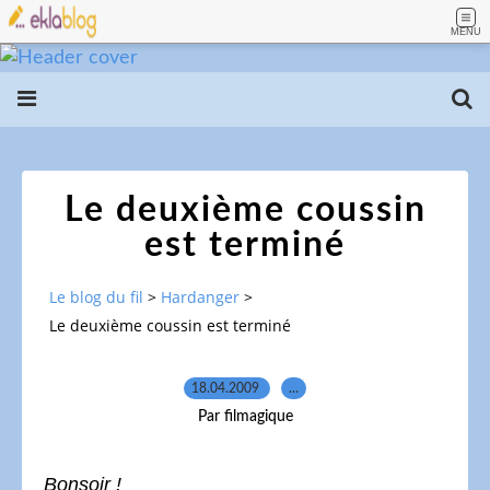
MENU
Le deuxième coussin
est terminé
Le blog du fil
>
Hardanger
>
Le deuxième coussin est terminé
18.04.2009
…
Par filmagique
Bonsoir !