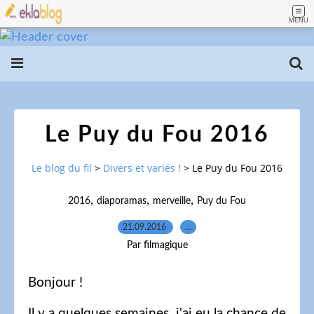
MENU
Le Puy du Fou 2016
Le blog du fil
>
Divers et variés !
>
Le Puy du Fou 2016
,
,
,
2016
diaporamas
merveille
Puy du Fou
21.09.2016
…
Par filmagique
Bonjour !
Il y a quelques semaines, j'ai eu la chance de