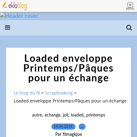
MENU
Loaded enveloppe
Printemps/Pâques
pour un échange
Le blog du fil
>
Scrapbooking
>
Loaded enveloppe Printemps/Pâques pour un échange
,
,
,
,
autre
echange
joli
loaded
printemps
14.04.2019
…
Par filmagique