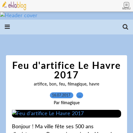
MENU
Feu d'artifice Le Havre
2017
,
,
,
,
artifice
bon
feu
filmagique
havre
16.07.2017
…
Par filmagique
Bonjour ! Ma ville fête ses 500 ans