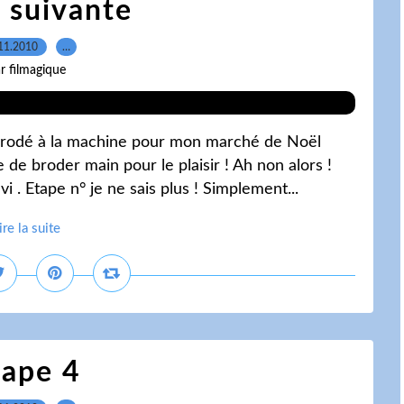
 suivante
11.2010
…
r filmagique
t brodé à la machine pour mon marché de Noël
 de broder main pour le plaisir ! Ah non alors !
. Etape n° je ne sais plus ! Simplement...
ire la suite
tape 4