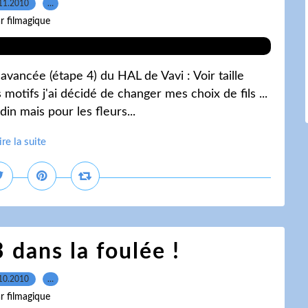
11.2010
…
r filmagique
vancée (étape 4) du HAL de Vavi : Voir taille
es motifs j'ai décidé de changer mes choix de fils ...
din mais pour les fleurs...
ire la suite
 dans la foulée !
10.2010
…
r filmagique