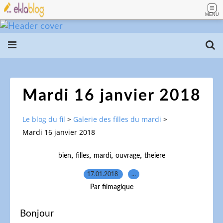
MENU
Mardi 16 janvier 2018
Le blog du fil
>
Galerie des filles du mardi
>
Mardi 16 janvier 2018
,
,
,
,
bien
filles
mardi
ouvrage
theiere
17.01.2018
…
Par filmagique
Bonjour