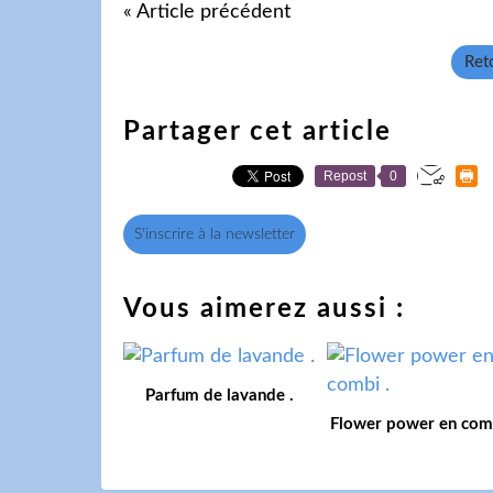
« Article précédent
Reto
Partager cet article
Repost
0
S'inscrire à la newsletter
Vous aimerez aussi :
Parfum de lavande .
Flower power en comb