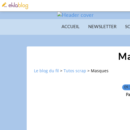
ACCUEIL
NEWSLETTER
S
Ma
Le blog du fil
>
Tutos scrap
>
Masques
09.
Pa