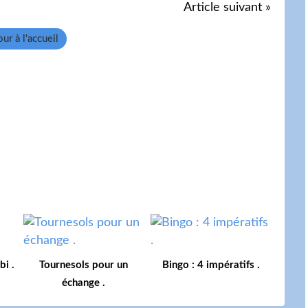
Article suivant »
ur à l'accueil
i .
Tournesols pour un
Bingo : 4 impératifs .
échange .