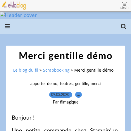
MENU
Merci gentille démo
Le blog du fil
>
Scrapbooking
>
Merci gentille démo
,
,
,
,
apporte
demo
feutres
gentille
merci
09.03.2020
…
Par filmagique
Bonjour !
Une petite commande chez Stampin'up