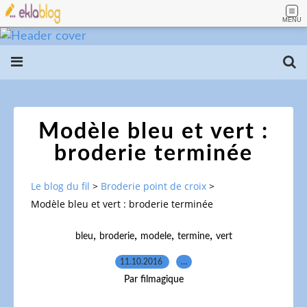
MENU
Modèle bleu et vert :
broderie terminée
Le blog du fil
>
Broderie point de croix
>
Modèle bleu et vert : broderie terminée
,
,
,
,
bleu
broderie
modele
termine
vert
11.10.2016
…
Par filmagique