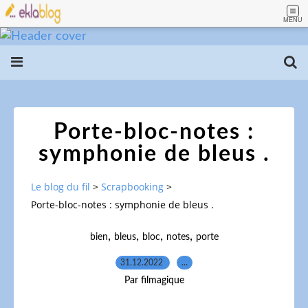
MENU
Porte-bloc-notes :
symphonie de bleus .
Le blog du fil
>
Scrapbooking
>
Porte-bloc-notes : symphonie de bleus .
,
,
,
,
bien
bleus
bloc
notes
porte
31.12.2022
…
Par filmagique