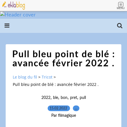
MENU
Pull bleu point de blé :
avancée février 2022 .
Le blog du fil
>
Tricot
>
Pull bleu point de blé : avancée février 2022 .
,
,
,
,
2022
ble
bon
pret
pull
15.02.2022
…
Par filmagique