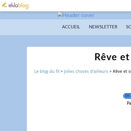
ACCUEIL
NEWSLETTER
S
Rêve et
Le blog du fil
>
Jolies choses d'ailleurs
>
Rêve et 
09.
Pa