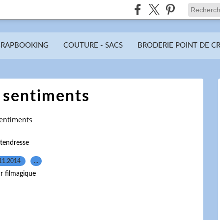
CRAPBOOKING
COUTURE - SACS
BRODERIE POINT DE C
 sentiments
sentiments
tendresse
11.2014
…
r filmagique