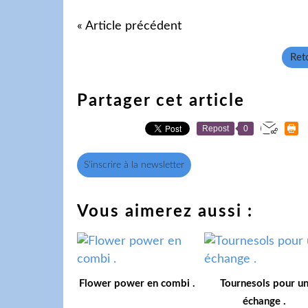
« Article précédent
Reto
Partager cet article
Repost
0
S'inscrire à la newsletter
Vous aimerez aussi :
Flower power en combi .
Tournesols pour u
échange .