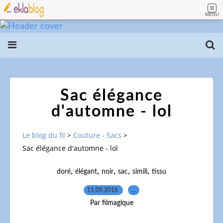
MENU
Sac élégance
d'automne - lol
Le blog du fil
>
Couture - Sacs
>
Sac élégance d'automne - lol
,
,
,
,
,
doré
élégant
noir
sac
simili
tissu
11.09.2016
…
Par filmagique