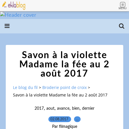
MENU
Savon à la violette
Madame la fée au 2
août 2017
Le blog du fil
>
Broderie point de croix
>
Savon à la violette Madame la fée au 2 août 2017
,
,
,
,
2017
aout
avance
bien
dernier
02.08.2017
…
Par filmagique