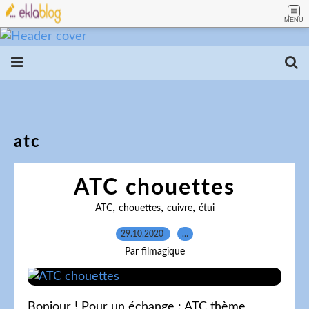
MENU
atc
ATC chouettes
,
,
,
ATC
chouettes
cuivre
étui
29.10.2020
…
Par filmagique
Bonjour ! Pour un échange : ATC thème