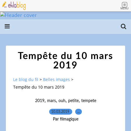
MENU
Tempête du 10 mars
2019
Le blog du fil
>
Belles images
>
Tempête du 10 mars 2019
,
,
,
,
2019
mars
ouh
petite
tempete
10.03.2019
…
Par filmagique