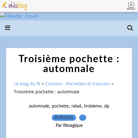
MENU
Troisième pochette :
automnale
Le blog du fil
>
Couture - Pochettes et trousses
>
Troisième pochette : automnale
,
,
,
,
automnale
pochette
rabat
troisieme
zip
29.08.2016
…
Par filmagique