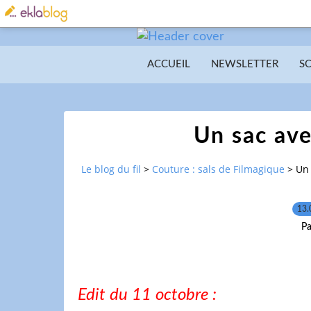
ACCUEIL
NEWSLETTER
S
Un sac av
Le blog du fil
>
Couture : sals de Filmagique
>
Un
13.
Pa
Edit du 11 octobre :