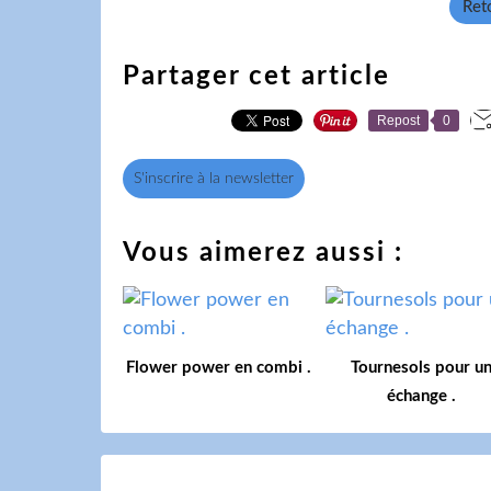
Reto
Partager cet article
Repost
0
S'inscrire à la newsletter
Vous aimerez aussi :
Flower power en combi .
Tournesols pour u
échange .