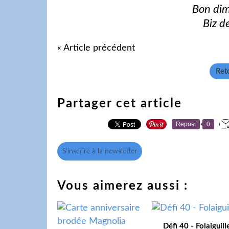
Bon dim
Biz d
« Article précédent
Reto
Partager cet article
Repost
0
S'inscrire à la newsletter
Vous aimerez aussi :
Défi 40 - Folaiguill