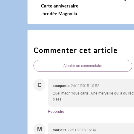
Carte anniversaire
brodée Magnolia
Commenter cet article
Ajouter un commentaire
C
couquette
24/11/2015 10:52
Quel magnifique carte...une merveille qui a du réch
bises
Répondre
M
marialis
22/11/2015 16:34