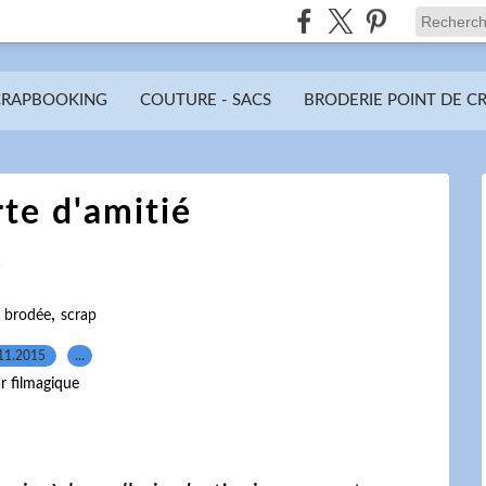
CRAPBOOKING
COUTURE - SACS
BRODERIE POINT DE C
te d'amitié
é
,
e brodée
scrap
11.2015
…
r filmagique