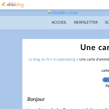
ACCUEIL
NEWSLETTER
S
Une car
Le blog du fil
>
Scrapbooking
>
Une carte d'amiti
cart
22.
Pa
Bonjour