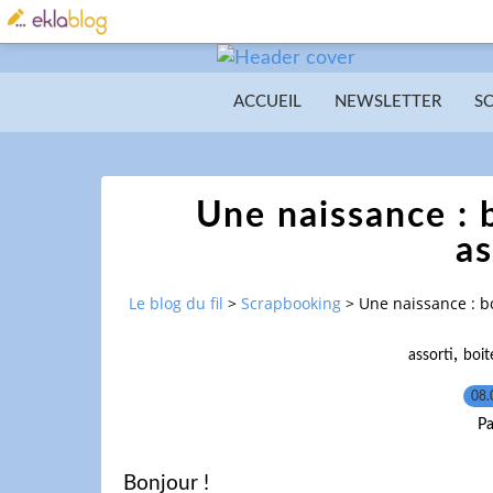
ACCUEIL
NEWSLETTER
S
Une naissance : 
as
Le blog du fil
>
Scrapbooking
>
Une naissance : bo
,
assorti
boit
08.
Pa
Bonjour !