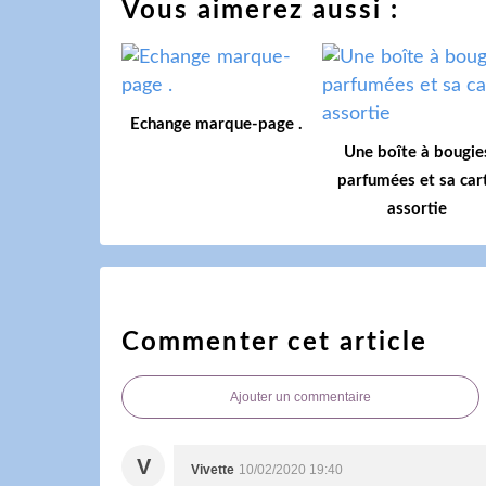
Vous aimerez aussi :
Echange marque-page .
Une boîte à bougie
parfumées et sa car
assortie
Commenter cet article
Ajouter un commentaire
V
Vivette
10/02/2020 19:40