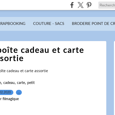
CRAPBOOKING
COUTURE - SACS
BRODERIE POINT DE C
boîte cadeau et carte
sortie
îte cadeau et carte assortie
,
,
,
e
cadeau
carte
petit
02.2020
…
r filmagique