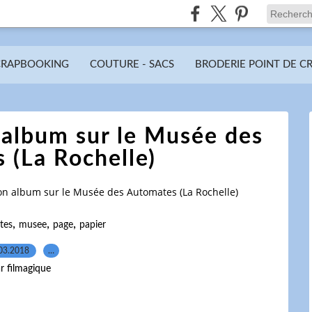
CRAPBOOKING
COUTURE - SACS
BRODERIE POINT DE C
album sur le Musée des
 (La Rochelle)
n album sur le Musée des Automates (La Rochelle)
,
,
,
tes
musee
page
papier
03.2018
…
r filmagique