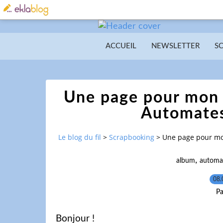
ACCUEIL
NEWSLETTER
S
Une page pour mon 
Automates
Le blog du fil
>
Scrapbooking
>
Une page pour mo
,
album
automa
08.
Pa
Bonjour !