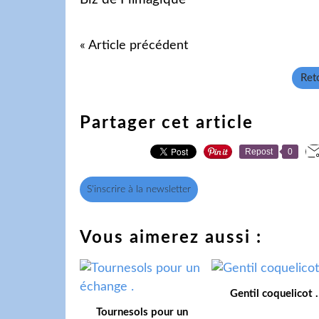
« Article précédent
Reto
Partager cet article
Repost
0
S'inscrire à la newsletter
Vous aimerez aussi :
Gentil coquelicot .
Tournesols pour un