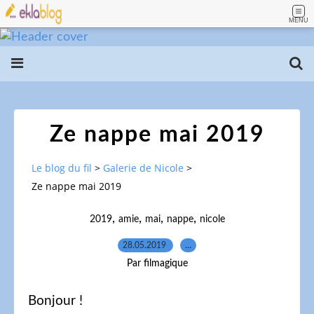
MENU
Ze nappe mai 2019
Le blog du fil
>
Galerie de Nicole
>
Ze nappe mai 2019
,
,
,
,
2019
amie
mai
nappe
nicole
28.05.2019
…
Par filmagique
Bonjour !