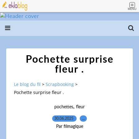
MENU
Pochette surprise
fleur .
Le blog du fil
>
Scrapbooking
>
Pochette surprise fleur .
,
pochettes
fleur
30.06.2025
…
Par filmagique