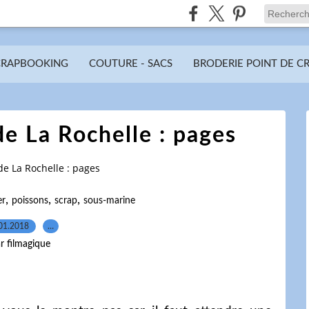
CRAPBOOKING
COUTURE - SACS
BRODERIE POINT DE C
e La Rochelle : pages
e La Rochelle : pages
,
,
,
er
poissons
scrap
sous-marine
01.2018
…
r filmagique