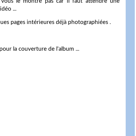
e vous le montre pas car il faut attendre une
déo ...
es pages intérieures déjà photographiées .
our la couverture de l'album ...