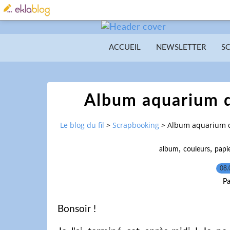
ACCUEIL
NEWSLETTER
S
Album aquarium d
Le blog du fil
>
Scrapbooking
>
Album aquarium d
,
,
album
couleurs
papi
08.
Pa
Bonsoir !