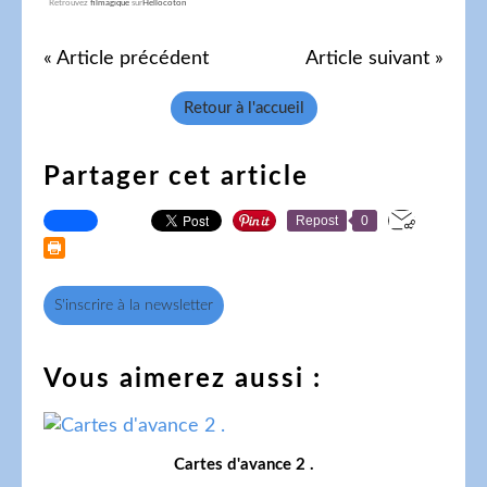
Retrouvez
filmagique
sur
Hellocoton
« Article précédent
Article suivant »
Retour à l'accueil
Partager cet article
Repost
0
S'inscrire à la newsletter
Vous aimerez aussi :
Cartes d'avance 2 .