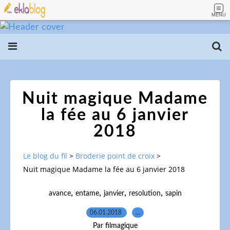
MENU
Nuit magique Madame
la fée au 6 janvier
2018
Le blog du fil
>
Broderie point de croix
>
Nuit magique Madame la fée au 6 janvier 2018
,
,
,
,
avance
entame
janvier
resolution
sapin
06.01.2018
…
Par filmagique