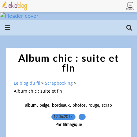
MENU
Album chic : suite et
fin
Le blog du fil
>
Scrapbooking
>
Album chic : suite et fin
,
,
,
,
,
album
beige
bordeaux
photos
rouge
scrap
12.06.2017
…
Par filmagique