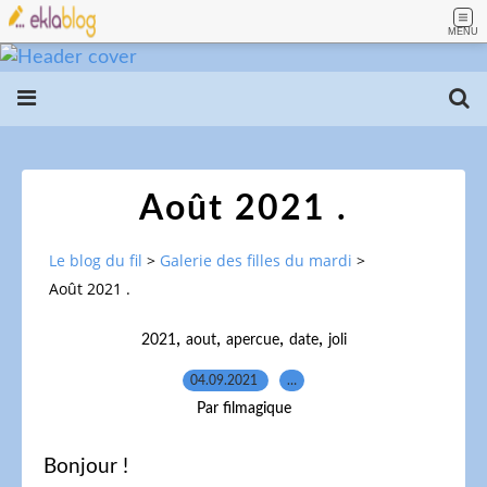
MENU
Août 2021 .
Le blog du fil
>
Galerie des filles du mardi
>
Août 2021 .
,
,
,
,
2021
aout
apercue
date
joli
04.09.2021
…
Par filmagique
Bonjour !