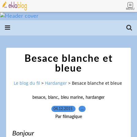
MENU
Besace blanche et
bleue
Le blog du fil
>
Hardanger
>
Besace blanche et bleue
,
,
,
besace
blanc
bleu marine
hardanger
04.12.2015
…
Par filmagique
Bonjour