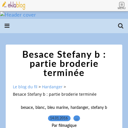
MENU
Besace Stefany b :
partie broderie
terminée
Le blog du fil
>
Hardanger
>
Besace Stefany b : partie broderie terminée
,
,
,
,
besace
blanc
bleu marine
hardanger
stefany b
14.01.2016
…
Par filmagique