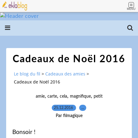
MENU
Cadeaux de Noël 2016
Le blog du fil
>
Cadeaux des amies
>
Cadeaux de Noël 2016
,
,
,
,
amie
carte
cela
magnifique
petit
25.12.2016
…
Par filmagique
Bonsoir !