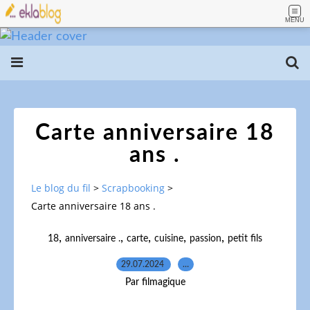
MENU
Carte anniversaire 18
ans .
Le blog du fil
>
Scrapbooking
>
Carte anniversaire 18 ans .
,
,
,
,
,
18
anniversaire .
carte
cuisine
passion
petit fils
29.07.2024
…
Par filmagique