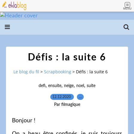
MENU
Défis : la suite 6
Le blog du fil
>
Scrapbooking
>
Défis : la suite 6
,
,
,
,
defi
ensuite
neige
noel
suite
12.12.2020
…
Par filmagique
Bonjour !
On a beau être confinés, je suis toujours