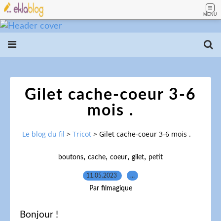
MENU
Gilet cache-coeur 3-6
mois .
Le blog du fil
>
Tricot
>
Gilet cache-coeur 3-6 mois .
,
,
,
,
boutons
cache
coeur
gilet
petit
11.05.2023
…
Par filmagique
Bonjour !