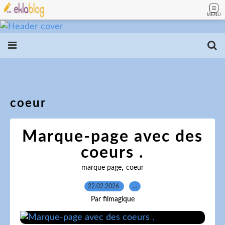
MENU
coeur
Marque-page avec des
coeurs .
,
marque page
coeur
22.02.2026
…
Par filmagique