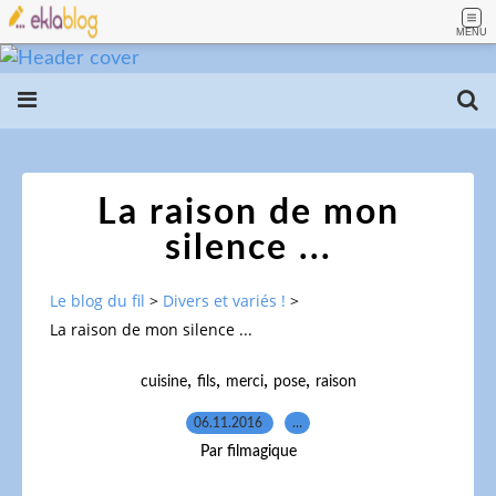
MENU
La raison de mon
silence ...
Le blog du fil
>
Divers et variés !
>
La raison de mon silence ...
,
,
,
,
cuisine
fils
merci
pose
raison
06.11.2016
…
Par filmagique