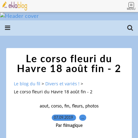
MENU
Le corso fleuri du
Havre 18 août fin - 2
Le blog du fil
>
Divers et variés !
>
Le corso fleuri du Havre 18 août fin - 2
,
,
,
,
aout
corso
fin
fleurs
photos
07.09.2019
…
Par filmagique