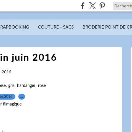
CRAPBOOKING
COUTURE - SACS
BRODERIE POINT DE C
in juin 2016
n 2016
,
,
,
ise
gris
hardanger
rose
06.2016
…
r filmagique