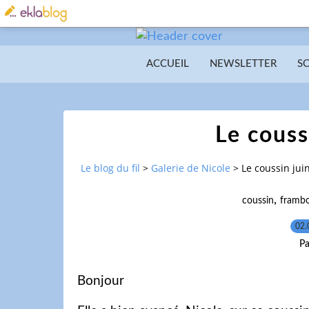
ACCUEIL
NEWSLETTER
S
Le couss
Le blog du fil
>
Galerie de Nicole
>
Le coussin jui
,
coussin
frambo
02.
Pa
Bonjour