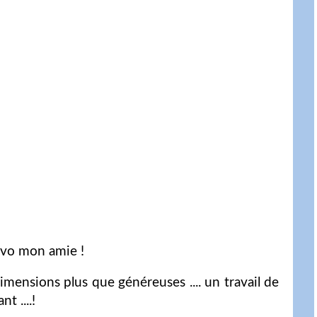
avo mon amie !
ensions plus que généreuses .... un travail de
t ....!