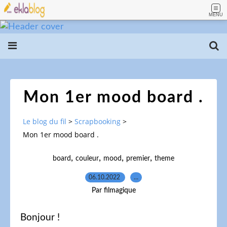
MENU
Mon 1er mood board .
Le blog du fil
>
Scrapbooking
>
Mon 1er mood board .
,
,
,
,
board
couleur
mood
premier
theme
06.10.2022
…
Par filmagique
Bonjour !