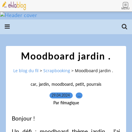
MENU
Moodboard jardin .
Le blog du fil
>
Scrapbooking
>
Moodboard jardin .
,
,
,
,
car
jardin
moodboard
petit
pourrais
29.04.2024
…
Par filmagique
Bonjour !
Un défi : moodboard thème jardin . J'ai