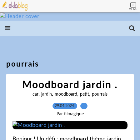
MENU
pourrais
Moodboard jardin .
,
,
,
,
car
jardin
moodboard
petit
pourrais
29.04.2024
…
Par filmagique
Bonjour ! Un défi : moodboard thème jardin .